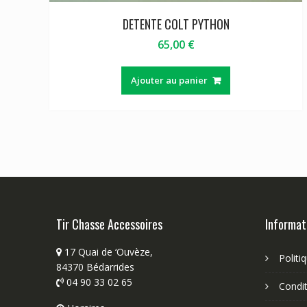
DETENTE COLT PYTHON
65,00
€
Ajouter au panier
Tir Chasse Accessoires
Informat
17 Quai de ‘Ouvèze,
Politi
84370 Bédarrides
04 90 33 02 65
Condit