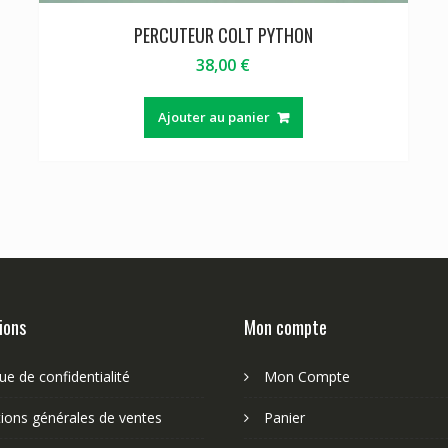
PERCUTEUR COLT PYTHON
38,00
€
Ajouter au panier
ions
Mon compte
que de confidentialité
Mon Compte
ions générales de ventes
Panier