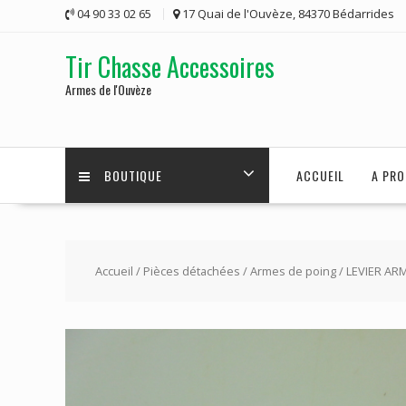
Skip
04 90 33 02 65
17 Quai de l'Ouvèze, 84370 Bédarrides
to
content
Tir Chasse Accessoires
Armes de l'Ouvèze
BOUTIQUE
ACCUEIL
A PRO
Accueil
/
Pièces détachées
/
Armes de poing
/ LEVIER A