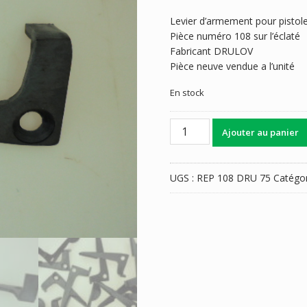
Levier d’armement pour pistol
Pièce numéro 108 sur l’éclaté
Fabricant DRULOV
Pièce neuve vendue a l’unité
En stock
quantité
Ajouter au panier
de
LEVIER
ARMEMENT
UGS :
REP 108 DRU 75
Catégor
GR
DRULOV
75