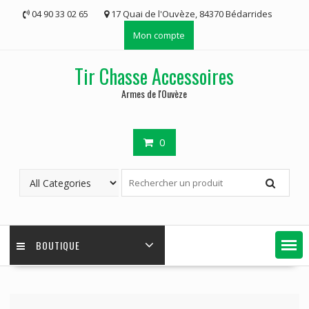
Skip
04 90 33 02 65
17 Quai de l'Ouvèze, 84370 Bédarrides
to
Mon compte
content
Tir Chasse Accessoires
Armes de l'Ouvèze
0
BOUTIQUE