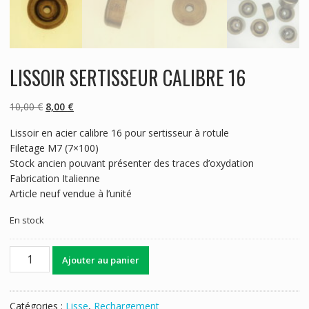
LISSOIR SERTISSEUR CALIBRE 16
Le
Le
10,00
€
8,00
€
prix
prix
Lissoir en acier calibre 16 pour sertisseur à rotule
initial
actuel
Filetage M7 (7×100)
était :
est :
Stock ancien pouvant présenter des traces d’oxydation
10,00 €.
8,00 €.
Fabrication Italienne
Article neuf vendue à l’unité
En stock
quantité
Ajouter au panier
de
LISSOIR
SERTISSEUR
Catégories :
Lisse
,
Rechargement