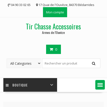
Skip
04 90 33 02 65
17 Quai de l'Ouvèze, 84370 Bédarrides
to
Mon compte
content
Tir Chasse Accessoires
Armes de l'Ouvèze
0
BOUTIQUE