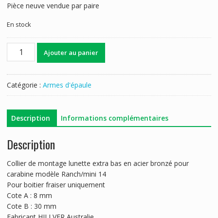
Pièce neuve vendue par paire
En stock
quantité
Ajouter au panier
de
MONTAGE
EXTRA
Catégorie :
Armes d'épaule
BAS
30MM
HILLVER
Description
Informations complémentaires
RUGER
RANCH
Description
MINI14
Collier de montage lunette extra bas en acier bronzé pour
carabine modèle Ranch/mini 14
Pour boitier fraiser uniquement
Cote A : 8 mm
Cote B : 30 mm
Fabricant HILLVER Australie