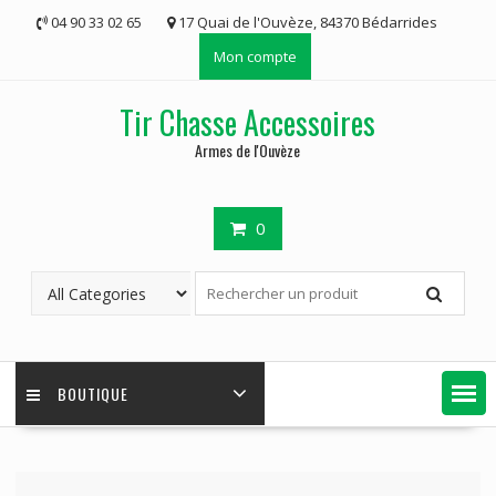
Skip
04 90 33 02 65
17 Quai de l'Ouvèze, 84370 Bédarrides
to
Mon compte
content
Tir Chasse Accessoires
Armes de l'Ouvèze
0
BOUTIQUE