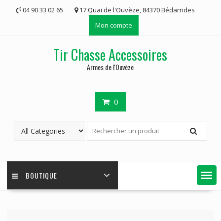
Skip
04 90 33 02 65
17 Quai de l'Ouvèze, 84370 Bédarrides
to
Mon compte
content
Tir Chasse Accessoires
Armes de l'Ouvèze
0
BOUTIQUE