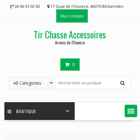
Skip
04 90 33 02 65
17 Quai de l'Ouvèze, 84370 Bédarrides
to
Mon compte
content
Tir Chasse Accessoires
Armes de l'Ouvèze
0
BOUTIQUE