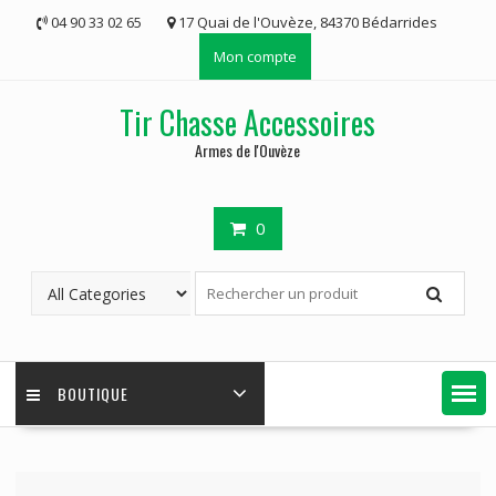
Skip
04 90 33 02 65
17 Quai de l'Ouvèze, 84370 Bédarrides
to
Mon compte
content
Tir Chasse Accessoires
Armes de l'Ouvèze
0
BOUTIQUE