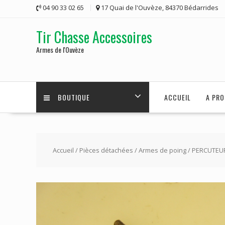
Skip
04 90 33 02 65
17 Quai de l'Ouvèze, 84370 Bédarrides
to
content
Tir Chasse Accessoires
Armes de l'Ouvèze
BOUTIQUE
ACCUEIL
A PRO
Accueil
/
Pièces détachées
/
Armes de poing
/ PERCUTEUR