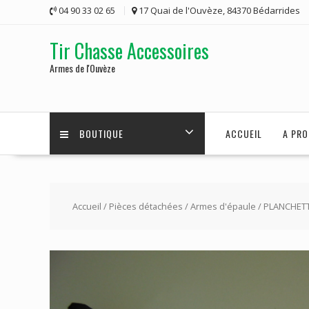
Skip
04 90 33 02 65
17 Quai de l'Ouvèze, 84370 Bédarrides
to
content
Tir Chasse Accessoires
Armes de l'Ouvèze
BOUTIQUE
ACCUEIL
A PRO
Accueil
/
Pièces détachées
/
Armes d'épaule
/ PLANCHETT