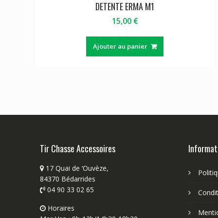
DETENTE ERMA M1
15,00
€
Ajouter au panier
Tir Chasse Accessoires
Informat
17 Quai de ‘Ouvèze,
Politi
84370 Bédarrides
04 90 33 02 65
Condit
Horaires
Menti