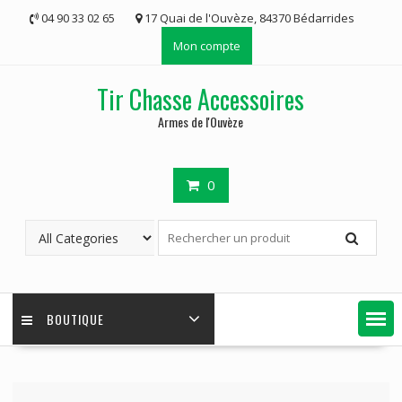
Skip
04 90 33 02 65
17 Quai de l'Ouvèze, 84370 Bédarrides
to
Mon compte
content
Tir Chasse Accessoires
Armes de l'Ouvèze
0
BOUTIQUE