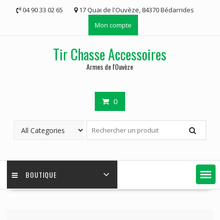
Skip
04 90 33 02 65
17 Quai de l'Ouvèze, 84370 Bédarrides
to
Mon compte
content
Tir Chasse Accessoires
Armes de l'Ouvèze
0
BOUTIQUE