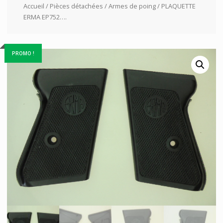
Accueil
/
Pièces détachées
/
Armes de poing
/ PLAQUETTE
ERMA EP752….
PROMO !