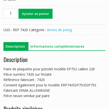
quantité
Ajouter au panier
de
PLAQUETTE
ERMA
UGS :
REP 7420
Catégorie :
Armes de poing
EP752....
Description
Informations complémentaires
Description
Paire de plaquette pour pistolet modèle EP752 calibre 22lr
Pièce numéro 7420 sur l’éclaté
Référence fabricant : 7420
Convient également pour le modèle ERP74/EGP75/EGP75S
Fabricant ERMA ALLEMAGNE
Pièce neuve vendue par paire
Produits similaires