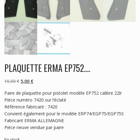
PLAQUETTE ERMA EP752….
Le
Le
10,00
€
5,00
€
prix
prix
Paire de plaquette pour pistolet modèle EP752 calibre 22lr
initial
actuel
Pièce numéro 7420 sur l’éclaté
était :
est :
Référence fabricant : 7420
10,00 €.
5,00 €.
Convient également pour le modèle ERP74/EGP75/EGP75S
Fabricant ERMA ALLEMAGNE
Pièce neuve vendue par paire
En stock