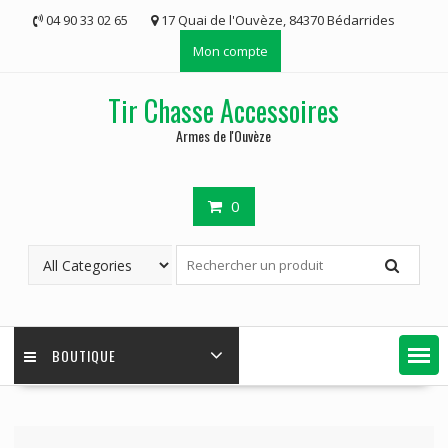
Skip
04 90 33 02 65
17 Quai de l'Ouvèze, 84370 Bédarrides
to
Mon compte
content
Tir Chasse Accessoires
Armes de l'Ouvèze
0
BOUTIQUE