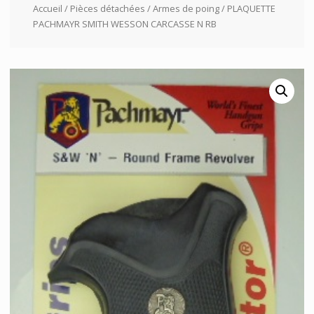
Accueil
/
Pièces détachées
/
Armes de poing
/ PLAQUETTE
PACHMAYR SMITH WESSON CARCASSE N RB