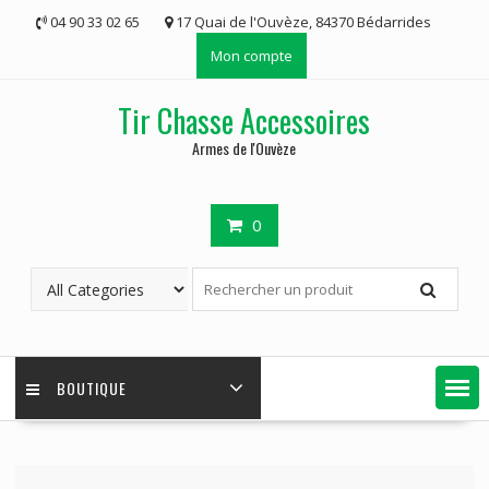
Skip
04 90 33 02 65
17 Quai de l'Ouvèze, 84370 Bédarrides
to
Mon compte
content
Tir Chasse Accessoires
Armes de l'Ouvèze
0
BOUTIQUE