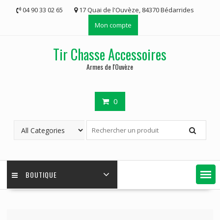
Skip
04 90 33 02 65
17 Quai de l'Ouvèze, 84370 Bédarrides
to
Mon compte
content
Tir Chasse Accessoires
Armes de l'Ouvèze
0
BOUTIQUE