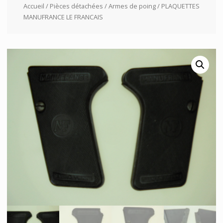
Accueil
/
Pièces détachées
/
Armes de poing
/ PLAQUETTES
MANUFRANCE LE FRANCAIS