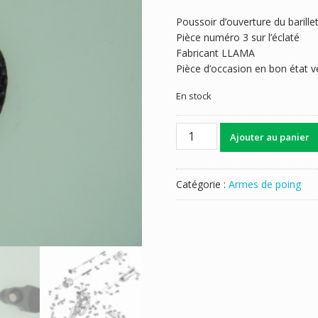
Poussoir d’ouverture du barill
Pièce numéro 3 sur l’éclaté
Fabricant LLAMA
Pièce d’occasion en bon état ve
En stock
quantité
Ajouter au panier
de
POUSSOIR
BARILLET
Catégorie :
Armes de poing
LLAMA
357