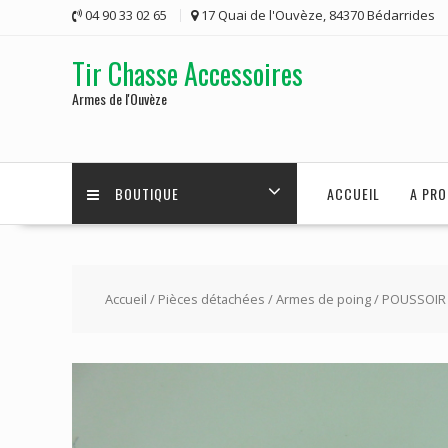
Skip
04 90 33 02 65
17 Quai de l'Ouvèze, 84370 Bédarrides
to
content
Tir Chasse Accessoires
Armes de l'Ouvèze
BOUTIQUE
ACCUEIL
A PRO
Accueil
/
Pièces détachées
/
Armes de poing
/ POUSSOIR 