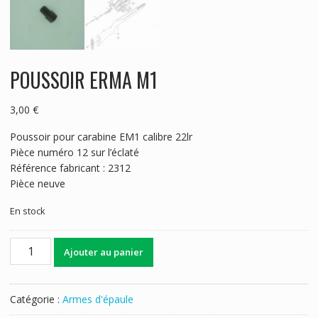
POUSSOIR ERMA M1
3,00
€
Poussoir pour carabine EM1 calibre 22lr
Pièce numéro 12 sur l’éclaté
Référence fabricant : 2312
Pièce neuve
En stock
quantité
Ajouter au panier
de
POUSSOIR
ERMA
Catégorie :
Armes d'épaule
M1