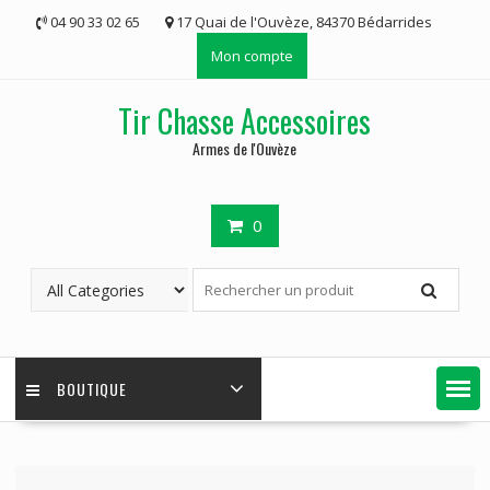
Skip
04 90 33 02 65
17 Quai de l'Ouvèze, 84370 Bédarrides
to
Mon compte
content
Tir Chasse Accessoires
Armes de l'Ouvèze
0
BOUTIQUE