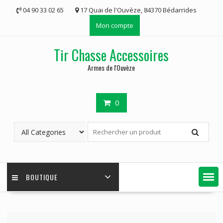
Skip
04 90 33 02 65
17 Quai de l'Ouvèze, 84370 Bédarrides
to
Mon compte
content
Tir Chasse Accessoires
Armes de l'Ouvèze
0
BOUTIQUE