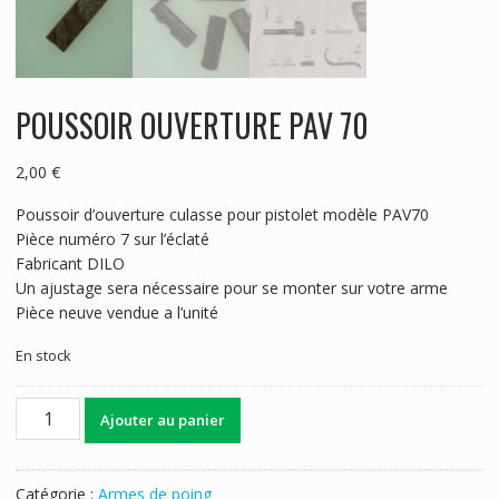
POUSSOIR OUVERTURE PAV 70
2,00
€
Poussoir d’ouverture culasse pour pistolet modèle PAV70
Pièce numéro 7 sur l’éclaté
Fabricant DILO
Un ajustage sera nécessaire pour se monter sur votre arme
Pièce neuve vendue a l’unité
En stock
quantité
Ajouter au panier
de
POUSSOIR
OUVERTURE
Catégorie :
Armes de poing