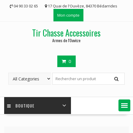
Skip
04 90 33 02 65
17 Quai de l'Ouvèze, 84370 Bédarrides
to
Mon compte
content
Tir Chasse Accessoires
Armes de l'Ouvèze
0
BOUTIQUE