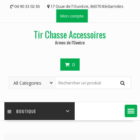
Skip
04 90 33 02 65
17 Quai de l'Ouvèze, 84370 Bédarrides
to
Mon compte
content
Tir Chasse Accessoires
Armes de l'Ouvèze
0
BOUTIQUE