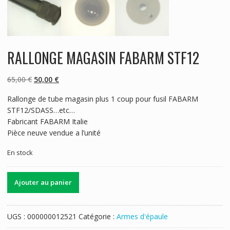
RALLONGE MAGASIN FABARM STF12
Le
Le
65,00
€
50,00
€
prix
prix
Rallonge de tube magasin plus 1 coup pour fusil FABARM
initial
actuel
STF12/SDASS…etc…
était :
est :
Fabricant FABARM Italie
65,00 €.
50,00 €.
Pièce neuve vendue a l’unité
En stock
quantité
Ajouter au panier
de
RALLONGE
MAGASIN
UGS :
000000012521
Catégorie :
Armes d'épaule
FABARM