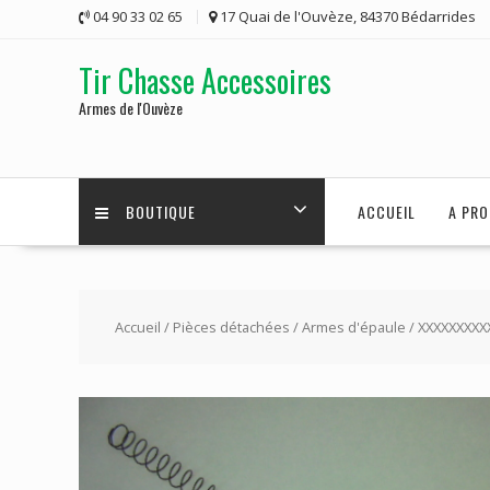
Skip
04 90 33 02 65
17 Quai de l'Ouvèze, 84370 Bédarrides
to
content
Tir Chasse Accessoires
Armes de l'Ouvèze
BOUTIQUE
ACCUEIL
A PRO
Accueil
/
Pièces détachées
/
Armes d'épaule
/ XXXXXXXXX