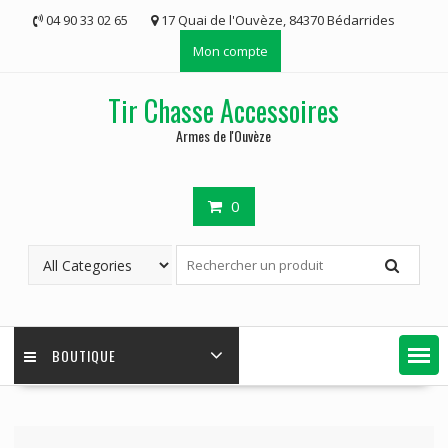
Skip
04 90 33 02 65
17 Quai de l'Ouvèze, 84370 Bédarrides
to
Mon compte
content
Tir Chasse Accessoires
Armes de l'Ouvèze
0
BOUTIQUE