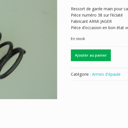
Ressort de garde main pour car
Pièce numéro 38 sur l’éclaté
Fabricant ARMI JAGER
Pièce d’occasion en bon état ve
En stock
quantité
Ajouter au panier
de
RESSORT
GARDE
Catégorie :
Armes d'épaule
MAIN
JAGER
AP80