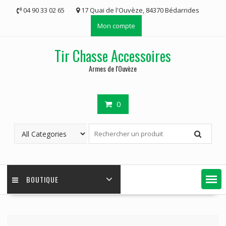
Skip
04 90 33 02 65
17 Quai de l'Ouvèze, 84370 Bédarrides
to
Mon compte
content
Tir Chasse Accessoires
Armes de l'Ouvèze
0
BOUTIQUE