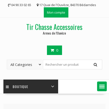
Skip
04 90 33 02 65
17 Quai de l'Ouvèze, 84370 Bédarrides
to
Mon compte
content
Tir Chasse Accessoires
Armes de l'Ouvèze
0
BOUTIQUE