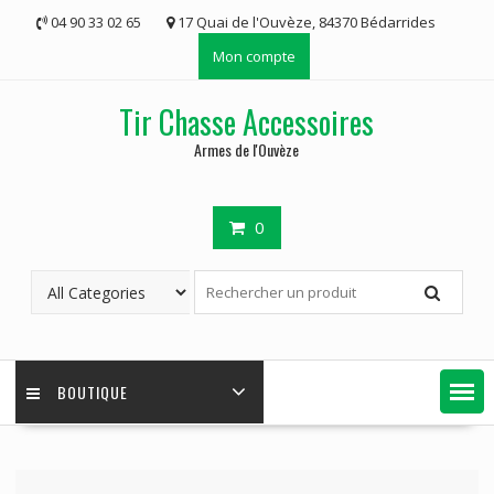
Skip
04 90 33 02 65
17 Quai de l'Ouvèze, 84370 Bédarrides
to
Mon compte
content
Tir Chasse Accessoires
Armes de l'Ouvèze
0
BOUTIQUE