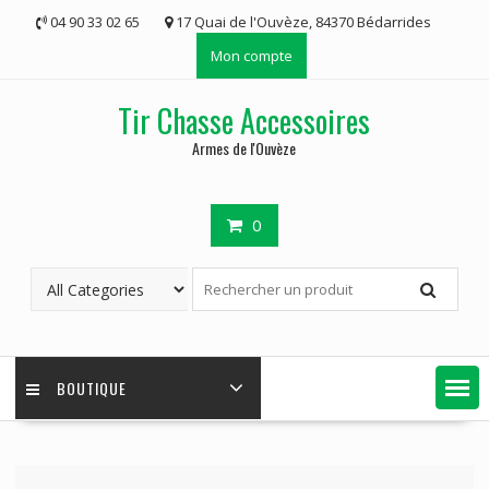
Skip
04 90 33 02 65
17 Quai de l'Ouvèze, 84370 Bédarrides
to
Mon compte
content
Tir Chasse Accessoires
Armes de l'Ouvèze
0
BOUTIQUE