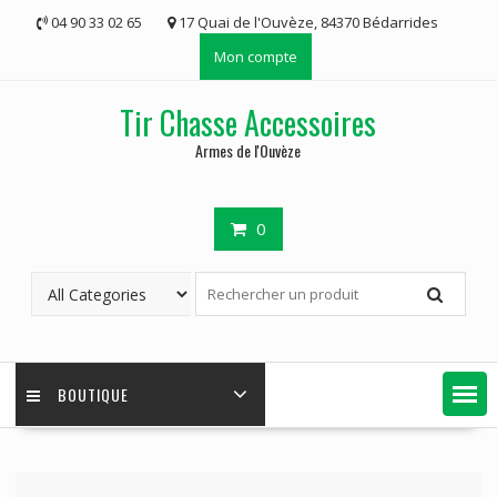
Skip
04 90 33 02 65
17 Quai de l'Ouvèze, 84370 Bédarrides
to
Mon compte
content
Tir Chasse Accessoires
Armes de l'Ouvèze
0
BOUTIQUE