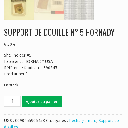
SUPPORT DE DOUILLE N° 5 HORNADY
6,50
€
Shell holder #5
Fabricant : HORNADY USA
Référence fabricant : 390545
Produit neuf
En stock
quantité
Ajouter au panier
de
SUPPORT
DE
UGS :
0090255905458
Catégories :
Rechargement
,
Support de
DOUILLE
douilles