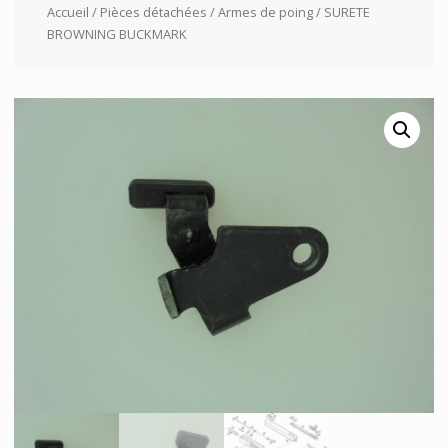
Accueil
/
Pièces détachées
/
Armes de poing
/ SURETE
BROWNING BUCKMARK