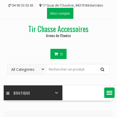
Skip
04 90 33 02 65
17 Quai de l'Ouvèze, 84370 Bédarrides
to
Mon compte
content
Tir Chasse Accessoires
Armes de l'Ouvèze
0
BOUTIQUE