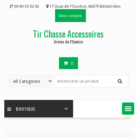
Skip
04 90 33 02 65
17 Quai de l'Ouvèze, 84370 Bédarrides
to
Mon compte
content
Tir Chasse Accessoires
Armes de l'Ouvèze
0
BOUTIQUE