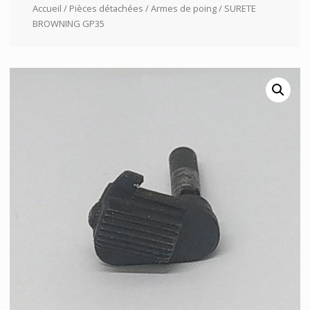
Accueil
/
Pièces détachées
/
Armes de poing
/ SURETE
BROWNING GP35