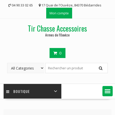
Skip
04 90 33 02 65
17 Quai de l'Ouvèze, 84370 Bédarrides
to
Mon compte
content
Tir Chasse Accessoires
Armes de l'Ouvèze
0
BOUTIQUE