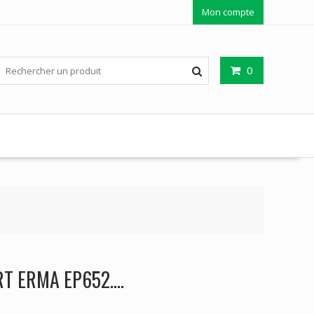
Mon compte
0
RT ERMA EP652….