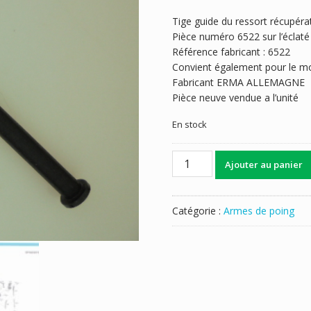
Tige guide du ressort récupér
Pièce numéro 6522 sur l’éclaté
Référence fabricant : 6522
Convient également pour le 
Fabricant ERMA ALLEMAGNE
Pièce neuve vendue a l’unité
En stock
quantité
Ajouter au panier
de
TIGE
GUIDE
Catégorie :
Armes de poing
RESSORT
ERMA
EP652....