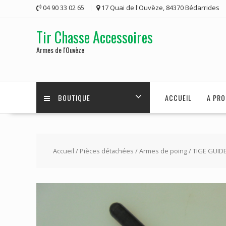
Skip
04 90 33 02 65
17 Quai de l'Ouvèze, 84370 Bédarrides
to
content
Tir Chasse Accessoires
Armes de l'Ouvèze
BOUTIQUE
ACCUEIL
A PRO
Accueil
/
Pièces détachées
/
Armes de poing
/ TIGE GUID