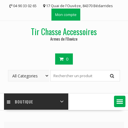
Skip
04 90 33 02 65
17 Quai de l'Ouvèze, 84370 Bédarrides
to
Mon compte
content
Tir Chasse Accessoires
Armes de l'Ouvèze
0
BOUTIQUE