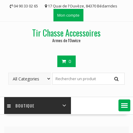
Skip
04 90 33 02 65
17 Quai de l'Ouvèze, 84370 Bédarrides
to
Mon compte
content
Tir Chasse Accessoires
Armes de l'Ouvèze
0
BOUTIQUE