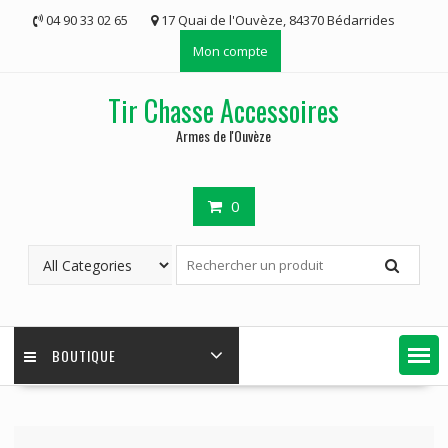
Skip
04 90 33 02 65
17 Quai de l'Ouvèze, 84370 Bédarrides
to
Mon compte
content
Tir Chasse Accessoires
Armes de l'Ouvèze
0
BOUTIQUE