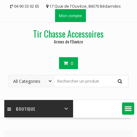
Skip
04 90 33 02 65
17 Quai de l'Ouvèze, 84370 Bédarrides
to
Mon compte
content
Tir Chasse Accessoires
Armes de l'Ouvèze
0
BOUTIQUE