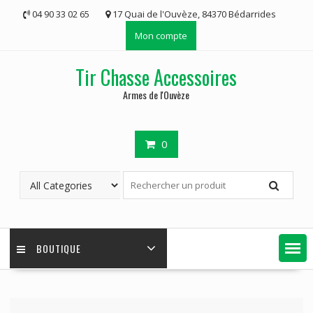
Skip
04 90 33 02 65
17 Quai de l'Ouvèze, 84370 Bédarrides
to
Mon compte
content
Tir Chasse Accessoires
Armes de l'Ouvèze
0
BOUTIQUE