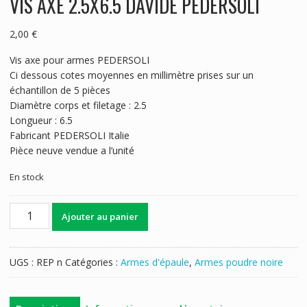
VIS AXE 2.5X6.5 DAVIDE PEDERSOLI
2,00
€
Vis axe pour armes PEDERSOLI
Ci dessous cotes moyennes en millimètre prises sur un
échantillon de 5 pièces
Diamètre corps et filetage : 2.5
Longueur : 6.5
Fabricant PEDERSOLI Italie
Pièce neuve vendue a l’unité
En stock
quantité
Ajouter au panier
de
VIS
AXE
UGS :
REP n
Catégories :
Armes d'épaule
,
Armes poudre noire
2.5X6.5
DAVIDE
PEDERSOLI