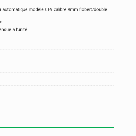
mi-automatique modèle CF9 calibre 9mm flobert/double
E
ndue a l’unité