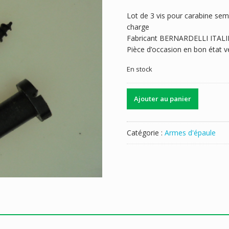
Lot de 3 vis pour carabine se
charge
Fabricant BERNARDELLI ITALI
Pièce d’occasion en bon état ve
En stock
quantité
Ajouter au panier
de
VIS
BERNARDELLI
Catégorie :
Armes d'épaule
CF9