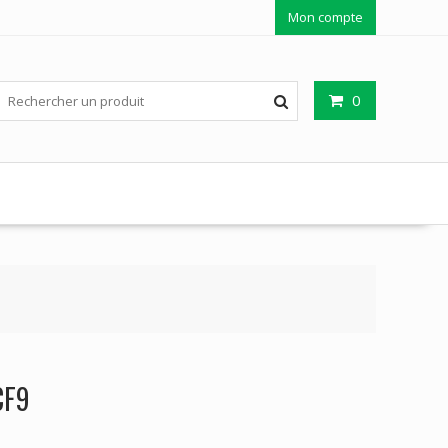
Mon compte
0
CF9