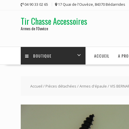
Skip
04 90 33 02 65
17 Quai de l'Ouvèze, 84370 Bédarrides
to
content
Tir Chasse Accessoires
Armes de l'Ouvèze
BOUTIQUE
ACCUEIL
A PRO
Accueil
/
Pièces détachées
/
Armes d'épaule
/ VIS BERNA