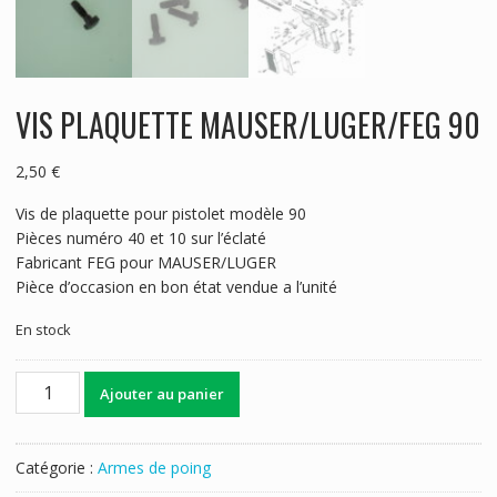
VIS PLAQUETTE MAUSER/LUGER/FEG 90
2,50
€
Vis de plaquette pour pistolet modèle 90
Pièces numéro 40 et 10 sur l’éclaté
Fabricant FEG pour MAUSER/LUGER
Pièce d’occasion en bon état vendue a l’unité
En stock
quantité
Ajouter au panier
de
VIS
PLAQUETTE
Catégorie :
Armes de poing
MAUSER/LUGER/FEG