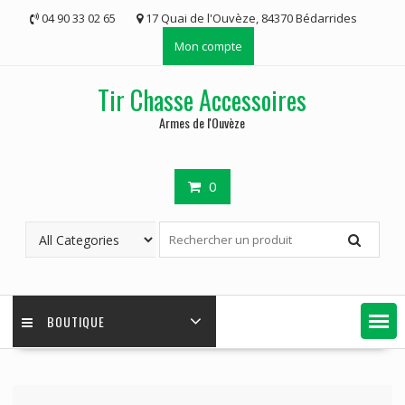
Skip
04 90 33 02 65
17 Quai de l'Ouvèze, 84370 Bédarrides
to
Mon compte
content
Tir Chasse Accessoires
Armes de l'Ouvèze
0
BOUTIQUE