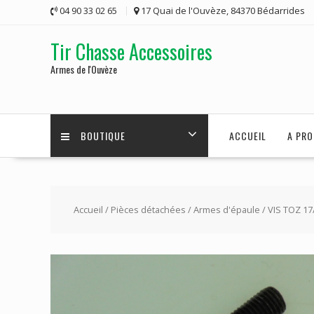
Skip
04 90 33 02 65
17 Quai de l'Ouvèze, 84370 Bédarrides
to
content
Tir Chasse Accessoires
Armes de l'Ouvèze
BOUTIQUE
ACCUEIL
A PRO
Accueil
/
Pièces détachées
/
Armes d'épaule
/ VIS TOZ 17