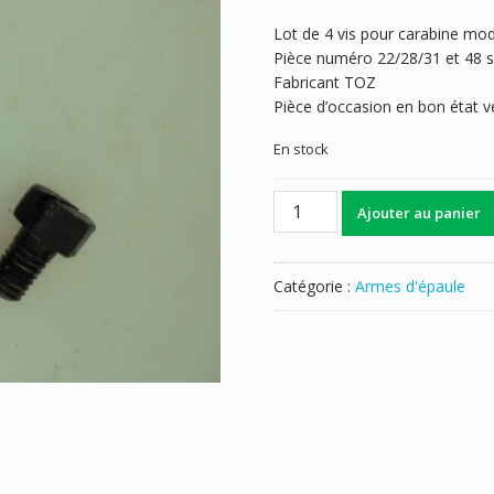
Lot de 4 vis pour carabine mo
Pièce numéro 22/28/31 et 48 su
Fabricant TOZ
Pièce d’occasion en bon état ve
En stock
quantité
Ajouter au panier
de
VIS
TOZ
Catégorie :
Armes d'épaule
17/01