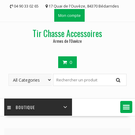
Skip
04 90 33 02 65
17 Quai de l'Ouvèze, 84370 Bédarrides
to
Mon compte
content
Tir Chasse Accessoires
Armes de l'Ouvèze
0
BOUTIQUE