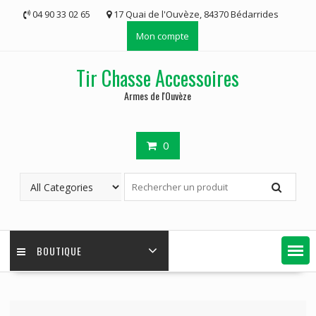
Skip
04 90 33 02 65
17 Quai de l'Ouvèze, 84370 Bédarrides
to
Mon compte
content
Tir Chasse Accessoires
Armes de l'Ouvèze
0
BOUTIQUE