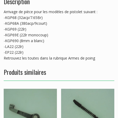
Description
Arrivage de pièce pour les modèles de pistolet suivant :
-KGP68 (32acp/7.65Br)
-KGP68A (380acp/9court)
-KGP69 (22lr)
-KGP69E (22lr monocoup)
-KGP690 (8mm a blanc)
-LA22 (22lr)
-EP22 (22lr)
Retrouvez les toutes dans la rubrique Armes de poing
Produits similaires