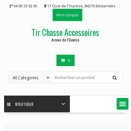
Skip
04 90 33 02 65
17 Quai de l'Ouvèze, 84370 Bédarrides
to
Mon compte
content
Tir Chasse Accessoires
Armes de l'Ouvèze
0
BOUTIQUE