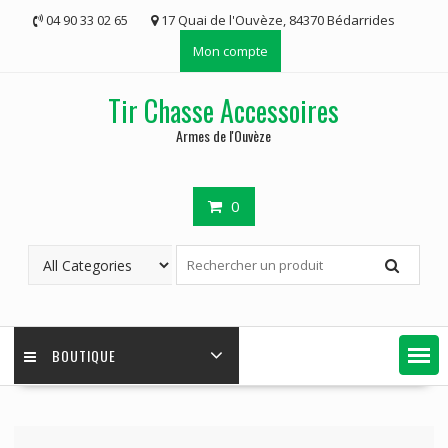
Skip
04 90 33 02 65
17 Quai de l'Ouvèze, 84370 Bédarrides
to
Mon compte
content
Tir Chasse Accessoires
Armes de l'Ouvèze
0
BOUTIQUE