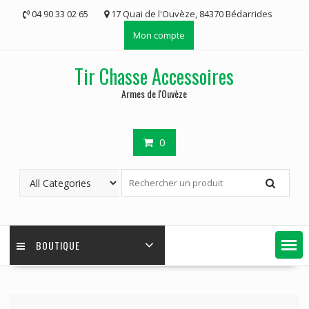
Skip
04 90 33 02 65
17 Quai de l'Ouvèze, 84370 Bédarrides
to
Mon compte
content
Tir Chasse Accessoires
Armes de l'Ouvèze
0
BOUTIQUE