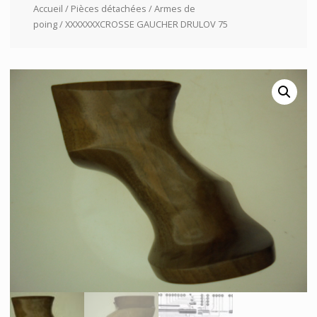
Accueil
/
Pièces détachées
/
Armes de
poing
/ XXXXXXXCROSSE GAUCHER DRULOV 75