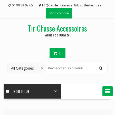
Skip
04 90 33 02 65
17 Quai de l'Ouvèze, 84370 Bédarrides
to
Mon compte
content
Tir Chasse Accessoires
Armes de l'Ouvèze
0
BOUTIQUE