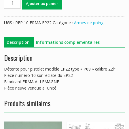
quantité
Ajouter au panier
de
DETENTE
ERMA
UGS :
REP 10 ERMA EP22
Catégorie :
Armes de poing
EP22
Description
Informations complémentaires
Description
Détente pour pistolet modèle EP22 type « P08 » calibre 22lr
Pièce numéro 10 sur l’éclaté du EP22
Fabricant ERMA ALLEMAGNE
Pièce neuve vendue a l’unité
Produits similaires