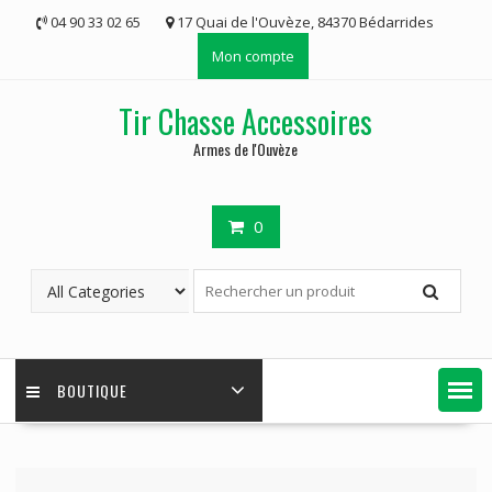
Skip
04 90 33 02 65
17 Quai de l'Ouvèze, 84370 Bédarrides
to
Mon compte
content
Tir Chasse Accessoires
Armes de l'Ouvèze
0
BOUTIQUE