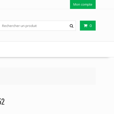
Mon compte
0
52