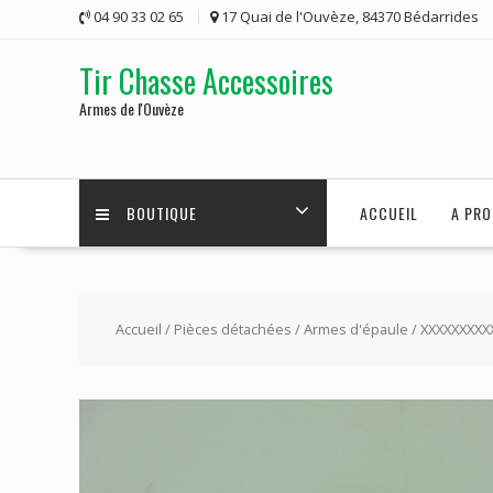
Skip
04 90 33 02 65
17 Quai de l'Ouvèze, 84370 Bédarrides
to
content
Tir Chasse Accessoires
Armes de l'Ouvèze
BOUTIQUE
ACCUEIL
A PRO
Accueil
/
Pièces détachées
/
Armes d'épaule
/ XXXXXXXXX