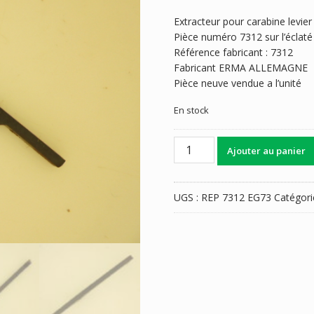
Extracteur pour carabine levi
Pièce numéro 7312 sur l’éclaté
Référence fabricant : 7312
Fabricant ERMA ALLEMAGNE
Pièce neuve vendue a l’unité
En stock
quantité
Ajouter au panier
de
EXTRACTEUR
ERMA
UGS :
REP 7312 EG73
Catégori
EG
73