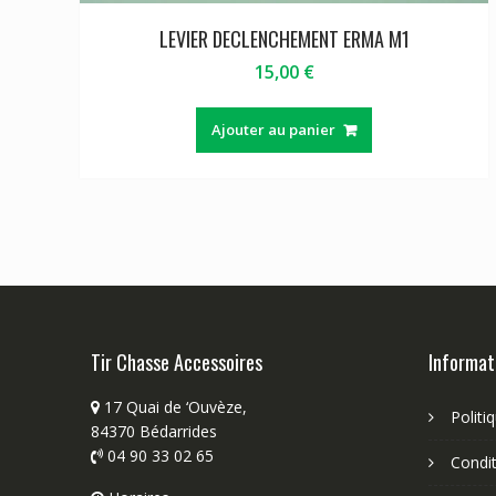
LEVIER DECLENCHEMENT ERMA M1
15,00
€
Ajouter au panier
Tir Chasse Accessoires
Informat
17 Quai de ‘Ouvèze,
Politi
84370 Bédarrides
04 90 33 02 65
Condit