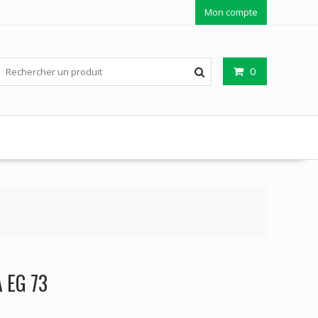
Mon compte
0
 EG 73