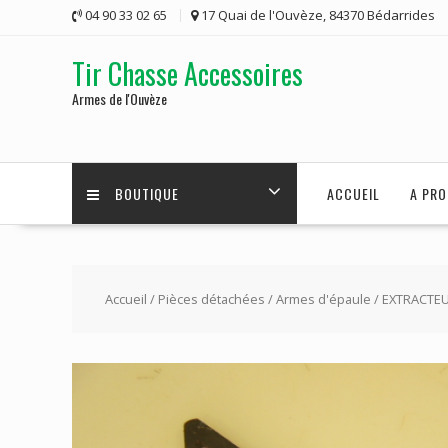
Skip
04 90 33 02 65
17 Quai de l'Ouvèze, 84370 Bédarrides
to
content
Tir Chasse Accessoires
Armes de l'Ouvèze
BOUTIQUE
ACCUEIL
A PRO
Accueil
/
Pièces détachées
/
Armes d'épaule
/ EXTRACTEU