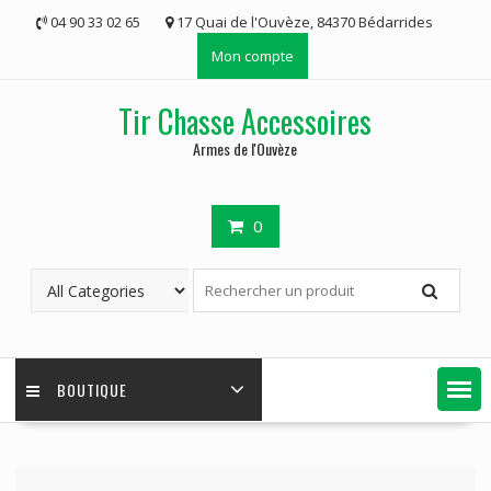
Skip
04 90 33 02 65
17 Quai de l'Ouvèze, 84370 Bédarrides
to
Mon compte
content
Tir Chasse Accessoires
Armes de l'Ouvèze
0
BOUTIQUE