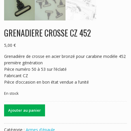
GRENADIERE CROSSE CZ 452
5,00
€
Grenadière de crosse en acier bronzé pour carabine modèle 452
première génération
Pièce numéro 50 à 53 sur l’éclaté
Fabricant CZ
Pièce d’occasion en bon état vendue a l’unité
En stock
quantité
Ajouter au panier
de
GRENADIERE
CROSSE
Catégorie :
Armes d'épaule